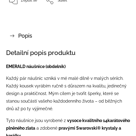
Zeptat se
Sdílet
Popis
Detailní popis produktu
EMERALD náušnice (obdelník)
Každý pár náušnic vzniká v mé malé dílně v malých sériích.
Každý kousek vyrábím ručně s důrazem na kvalitu, jedinečný
design a praktičnost. Mým cílem je tvořit šperky, které se
stanou součástí vašeho každodenního života – od běžných
dnů až po ty výjimečné.
Tyto náušnice jsou vyrobené z
vysoce kvalitního 14karátového
plněného zlata
a zdobené
pravými Swarovski® krystaly a
korálky
.