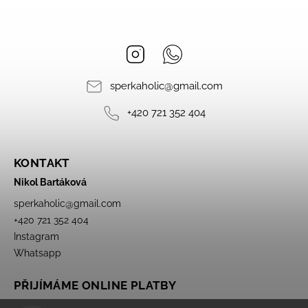
Instagram
Whatsapp
sperkaholic
@
gmail.com
+420 721 352 404
KONTAKT
Nikol Bartáková
sperkaholic
@
gmail.com
+420 721 352 404
Instagram
Whatsapp
PŘIJÍMÁME ONLINE PLATBY