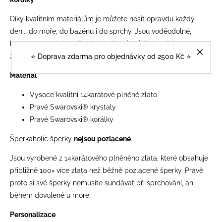
Díky kvalitním materiálům je můžete nosit opravdu každý
den... do moře, do bazénu i do sprchy. Jsou voděodolné,
hypoalergenní a navržené tak, aby si svůj lesk a krásu
zachovaly po mnoho let.
⭐️ Doprava zdarma pro objednávky od 2500 Kč ⭐️
Materiál
Vysoce kvalitní 14karátové plněné zlato
Pravé Swarovski® krystaly
Pravé Swarovski® korálky
Šperkaholic šperky
nejsou pozlacené
.
Jsou vyrobené z 14karátového plněného zlata, které obsahuje
přibližně 100× více zlata než běžně pozlacené šperky. Právě
proto si své šperky nemusíte sundávat při sprchování, ani
během dovolené u more.
Personalizace