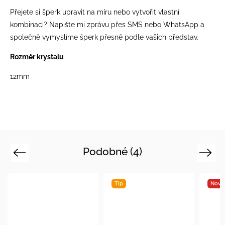
Přejete si šperk upravit na míru nebo vytvořit vlastní
kombinaci? Napište mi zprávu přes SMS nebo WhatsApp a
společně vymyslíme šperk přesně podle vašich představ.
Rozměr krystalu
12mm
Podobné (4)
Previous
Next
Tip
Novi