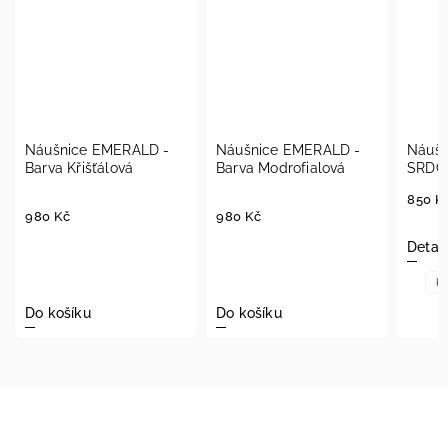
Náušnice EMERALD -
Náušnice EMERALD -
Náušn
Barva Křišťálová
Barva Modrofialová
SRDCE
850 K
980 Kč
980 Kč
Detail
Kř
Do košíku
Do košíku