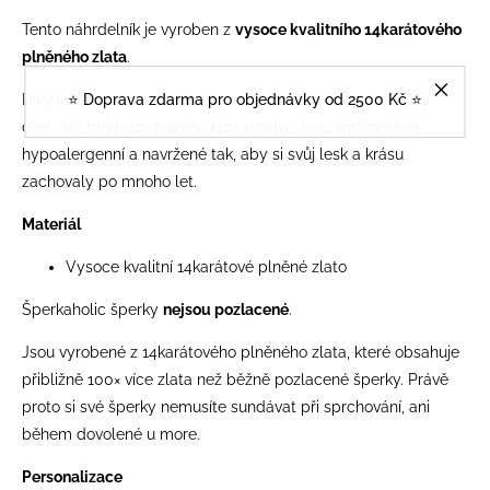
Tento náhrdelník je vyroben z
vysoce kvalitního 14karátového
plněného zlata
.
⭐️ Doprava zdarma pro objednávky od 2500 Kč ⭐️
Díky kvalitnímu materiálu ho můžete nosit opravdu každý
den... do moře, do bazénu i do sprchy. Jsou voděodolné,
hypoalergenní a navržené tak, aby si svůj lesk a krásu
zachovaly po mnoho let.
Materiál
Vysoce kvalitní 14karátové plněné zlato
Šperkaholic šperky
nejsou pozlacené
.
Jsou vyrobené z 14karátového plněného zlata, které obsahuje
přibližně 100× více zlata než běžně pozlacené šperky. Právě
proto si své šperky nemusíte sundávat při sprchování, ani
během dovolené u more.
Personalizace