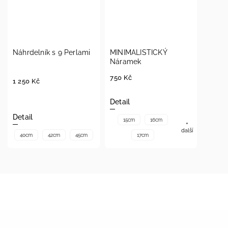
Náhrdelník s 9 Perlami
MINIMALISTICKÝ
Náramek
750 Kč
1 250 Kč
Detail
Detail
15cm
16cm
+
další
40cm
42cm
45cm
17cm