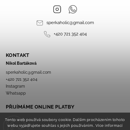
Instagram
Whatsapp
sperkaholic
@
gmail.com
+420 721 352 404
KONTAKT
Nikol Bartáková
sperkaholic
@
gmail.com
+420 721 352 404
Instagram
Whatsapp
PŘIJÍMÁME ONLINE PLATBY
Tento web používá soubory cookie. Dalším procházením tohoto
webu vyjadřujete souhlas s jejich používáním.. Více informací