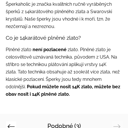
Šperkaholic je značka
kvalitních
ručně vyráběných
šperků z 14
karátového plněného
zlat
a
a Swarovski
krystalů
.
Naše šperky jsou vhodné i k moři,
tzn. že
nezčernají a nezreznou.
Co je 14karátové plněné zlato?
Plněné zlato
není pozlacené
zlato.
Plněné zlato je
celosvětově uznávaná technika, původem z USA.
Na
stříbro se technikou plátování aplikují vrstvy 14K
zlata.
Tato technika obsahuje až 100krát více zlata, než
klasické pozlacení.
Šperky jsou tedy mnohem
odolnější.
Pokud můžete nosit 14K zlato, můžete bez
obav nosit i 14K plněné zlato.
Podobné (3)
Previous
Next