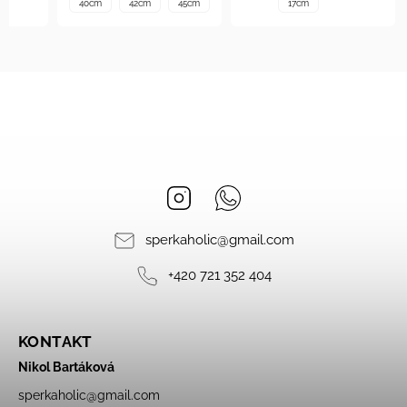
40cm
42cm
45cm
17cm
Instagram
Whatsapp
sperkaholic
@
gmail.com
+420 721 352 404
KONTAKT
Nikol Bartáková
sperkaholic
@
gmail.com