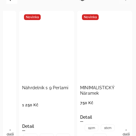
Novinka
Novinka
Náhrdelník s 9 Perlami
MINIMALISTICKÝ
Náramek
750 Kč
1 250 Kč
Detail
Detail
15cm
16cm
+
+
další
další