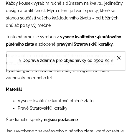
Každý kousek vyrábím ručně s důrazem na kvalitu, jedinečný
design a praktičnost. Mým cílem je tvořit šperky, které se
stanou součástí vašeho každodenního života – od běžných
dnů až po ty výjimečné.
Tento náramek je vyroben z
vysoce kvalitního 14karátového
plněného zlata
a zdobené
pravými Swarovski® korálky
.
Díky kvalitnímu materiálu ho můžete nosit opravdu každý
⭐️ Doprava zdarma pro objednávky od 2500 Kč ⭐️
den... do moře, do bazénu i do sprchy. Jsou voděodolné,
hypoalergenní a navržené tak, aby si svůj lesk a krásu
zachovaly po mnoho let.
Materiál
Vysoce kvalitní 14karátové plněné zlato
Pravé Swarovski® korálky
Šperkaholic šperky
nejsou pozlacené
.
Jsou vyrobené z 14karátového plněného zlata, které obsahuje