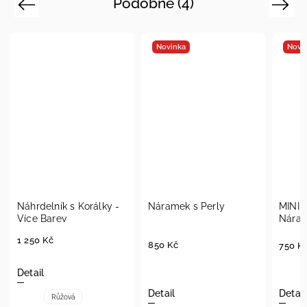
Podobné (4)
Previous
Next
Novinka
Novi
Náhrdelník s Korálky -
Náramek s Perly
MINIM
Více Barev
Nára
1 250 Kč
850 Kč
750 K
Detail
Detail
Detail
Růžová