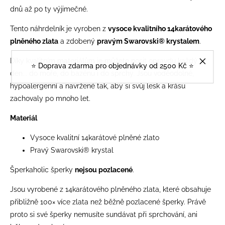
dnů až po ty výjimečné.
Tento náhrdelník je vyroben z
vysoce kvalitního 14karátového
plněného zlata
a zdobený
pravým Swarovski® krystalem
.
Díky kvalitním materiálům je můžete nosit opravdu každý
⭐️ Doprava zdarma pro objednávky od 2500 Kč ⭐️
den... do moře, do bazénu i do sprchy. Jsou voděodolné,
hypoalergenní a navržené tak, aby si svůj lesk a krásu
zachovaly po mnoho let.
Materiál
Vysoce kvalitní 14karátové plněné zlato
Pravý Swarovski® krystal
Šperkaholic šperky
nejsou pozlacené
.
Jsou vyrobené z 14karátového plněného zlata, které obsahuje
přibližně 100× více zlata než běžně pozlacené šperky. Právě
proto si své šperky nemusíte sundávat při sprchování, ani