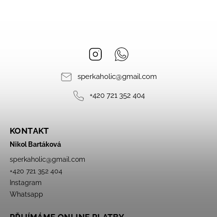
Instagram
Whatsapp
sperkaholic
@
gmail.com
+420 721 352 404
KONTAKT
Nikol Bartáková
sperkaholic
@
gmail.com
+420 721 352 404
Instagram
Whatsapp
PŘIJÍMÁME ONLINE PLATBY