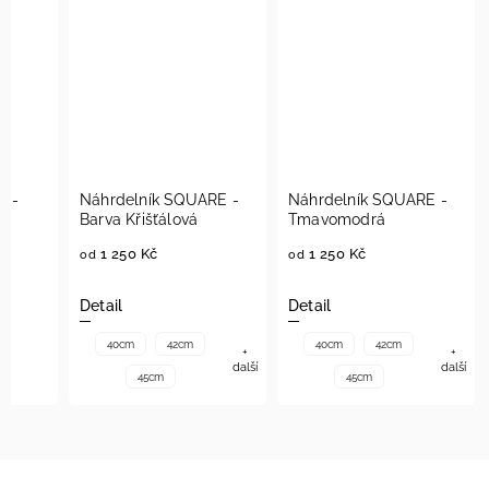
E -
Náhrdelník SQUARE -
Náhrdelník SQUARE -
vá
Barva Křišťálová
Tmavomodrá
1 250 Kč
1 250 Kč
od
od
Detail
Detail
40cm
42cm
40cm
42cm
+
+
další
další
45cm
45cm