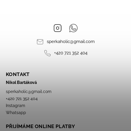
Instagram
Whatsapp
sperkaholic
@
gmail.com
+420 721 352 404
KONTAKT
Nikol Bartáková
sperkaholic
@
gmail.com
+420 721 352 404
Instagram
Whatsapp
PŘIJÍMÁME ONLINE PLATBY