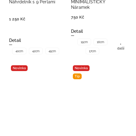
Náhrdelník s 9 Perlami
MINIMALISTICKÝ
Náramek
750 Kč
1 250 Kč
Detail
Detail
15cm
16cm
+
další
40cm
42cm
45cm
17cm
Novinka
Novinka
Tip