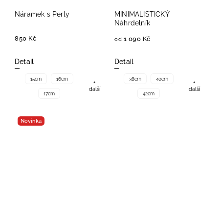
Náramek s Perly
MINIMALISTICKÝ
Náhrdelník
850 Kč
1 090 Kč
od
Detail
Detail
15cm
16cm
38cm
40cm
+
+
další
další
17cm
42cm
Novinka